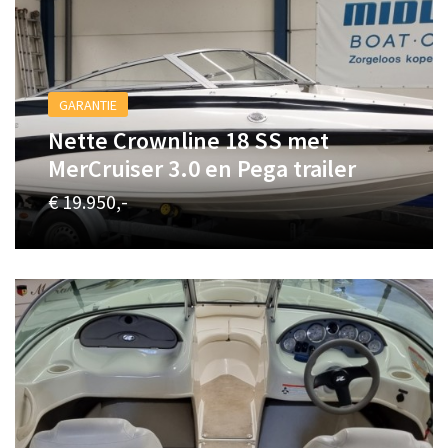
GARANTIE
Nette Crownline 18 SS met
MerCruiser 3.0 en Pega trailer
€ 19.950,-