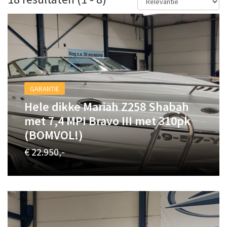
GARANTIE
Hele dikke Mariah Z258 Shabah
met 7,4 MPI Bravo III met 310pk
(BOMVOL!)
€ 22.950,-