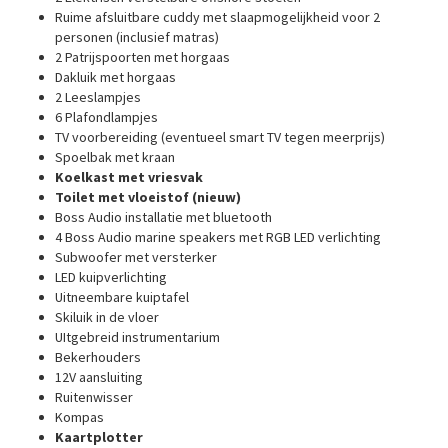
Ruime afsluitbare cuddy met slaapmogelijkheid voor 2
personen (inclusief matras)
2 Patrijspoorten met horgaas
Dakluik met horgaas
2 Leeslampjes
6 Plafondlampjes
TV voorbereiding (eventueel smart TV tegen meerprijs)
Spoelbak met kraan
Koelkast met vriesvak
Toilet met vloeistof (nieuw)
Boss Audio installatie met bluetooth
4 Boss Audio marine speakers met RGB LED verlichting
Subwoofer met versterker
LED kuipverlichting
Uitneembare kuiptafel
Skiluik in de vloer
UItgebreid instrumentarium
Bekerhouders
12V aansluiting
Ruitenwisser
Kompas
Kaartplotter