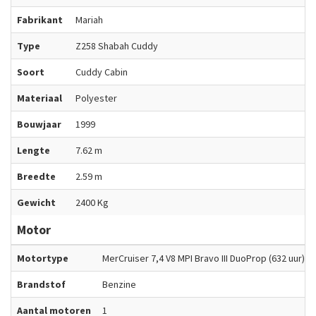
Fabrikant
Mariah
Type
Z258 Shabah Cuddy
Soort
Cuddy Cabin
Materiaal
Polyester
Bouwjaar
1999
Lengte
7.62 m
Breedte
2.59 m
Gewicht
2400 Kg
Motor
Motortype
MerCruiser 7,4 V8 MPI Bravo III DuoProp (632 uur)
Brandstof
Benzine
Aantal motoren
1