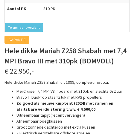
Aantal PK
310 PK
Terug naar overzicht
GARANTIE
Hele dikke Mariah Z258 Shabah met 7,4
MPI Bravo III met 310pk (BOMVOL!)
€ 22.950,-
Hele dikke Mariah Z258 Shabah uit 1999, compleet met o.a:
MerCruiser 7,4 MPI V8 inboard met 310pk en slechts 632 uur
Bravo III DuoProp staartstuk met RVS propellers
Zo goed als nieuwe kuiptent (2024) met ramen en
afritsbare verduistering t.w.v. € 4.500,00
Uitneembaar tapijt (recent vervangen)
Afneembaar boegkussen
Groot zonnedek achterop met extra kussen
2 Elektrisch verstelbare offshore stoelen