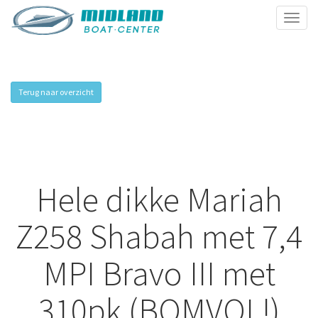
Toggl
naviga
Terug naar overzicht
Hele dikke Mariah
Z258 Shabah met 7,4
MPI Bravo III met
310pk (BOMVOL!)