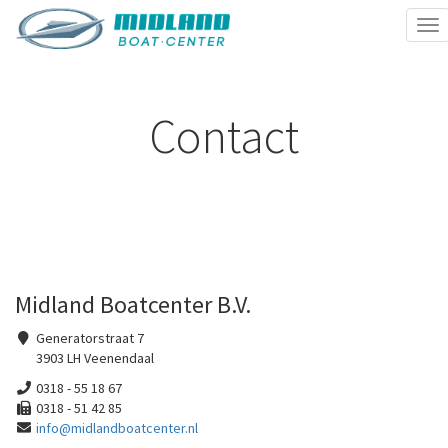
Tog
nav
Contact
Midland Boatcenter B.V.
Generatorstraat 7
3903 LH Veenendaal
0318 - 55 18 67
0318 - 51 42 85
info@midlandboatcenter.nl