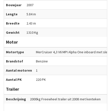
Bouwjaar
2007
Lengte
5.84 m
Breedte
2.43 m
Gewicht
1310 Kg
Motor
Motortype
MerCruiser 4,3 V6 MPI Alpha One inboard met slech
Brandstof
Benzine
Aantal motoren
1
Aantal PK
220 PK
Trailer
Beschrijving
2000kg Freewheel trailer uit 2008 met kenteken