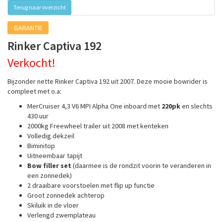
Terug naar overzicht
GARANTIE
Rinker Captiva 192
Verkocht!
Bijzonder nette Rinker Captiva 192 uit 2007. Deze mooie bowrider is
compleet met o.a:
MerCruiser 4,3 V6 MPI Alpha One inboard met
220pk
en slechts
430 uur
2000kg Freewheel trailer uit 2008 met kenteken
Volledig dekzeil
Biminitop
Uitneembaar tapijt
Bow filler set
(daarmee is de rondzit voorin te veranderen in
een zonnedek)
2 draaibare voorstoelen met flip up functie
Groot zonnedek achterop
Skiluik in de vloer
Verlengd zwemplateau