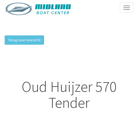
Toggl
naviga
Terug naar overzicht
Oud Huijzer 570
Tender