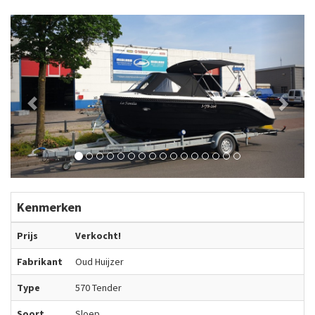
Previous
Next
Kenmerken
Prijs
Verkocht!
Fabrikant
Oud Huijzer
Type
570 Tender
Soort
Sloep