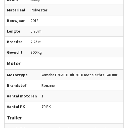
Materiaal
Polyester
Bouwjaar
2018
Lengte
5.70 m
Breedte
2.25 m
Gewicht
800 Kg
Motor
Motortype
Yamaha F70AETL uit 2018 met slechts 148 uur
Brandstof
Benzine
Aantal motoren
1
Aantal PK
70 PK
Trailer