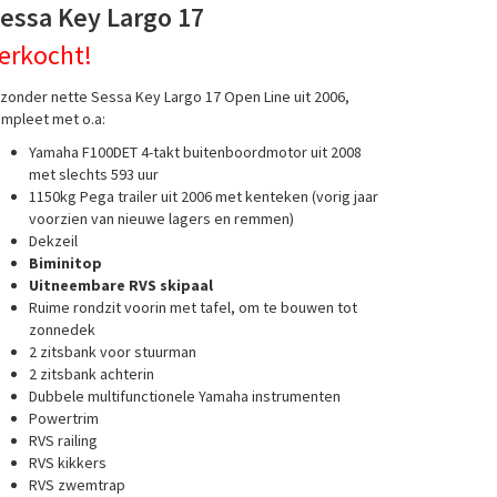
essa Key Largo 17
erkocht!
jzonder nette Sessa Key Largo 17 Open Line uit 2006,
mpleet met o.a:
Yamaha F100DET 4-takt buitenboordmotor uit 2008
met slechts 593 uur
1150kg Pega trailer uit 2006 met kenteken (vorig jaar
voorzien van nieuwe lagers en remmen)
Dekzeil
Biminitop
Uitneembare RVS skipaal
Ruime rondzit voorin met tafel, om te bouwen tot
zonnedek
2 zitsbank voor stuurman
2 zitsbank achterin
Dubbele multifunctionele Yamaha instrumenten
Powertrim
RVS railing
RVS kikkers
RVS zwemtrap