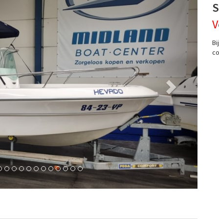
S
V
Bi
co