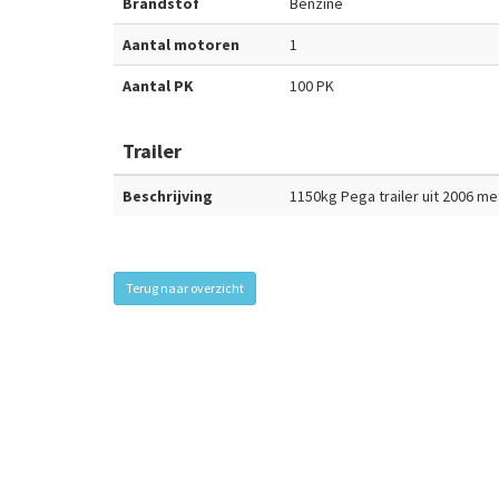
Brandstof
Benzine
Aantal motoren
1
Aantal PK
100 PK
Trailer
Beschrijving
1150kg Pega trailer uit 2006 m
Terug naar overzicht