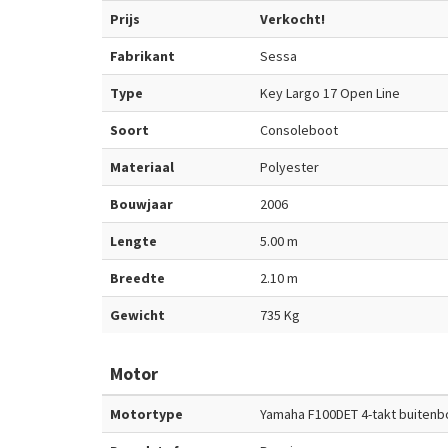
Prijs
Verkocht!
Fabrikant
Sessa
Type
Key Largo 17 Open Line
Soort
Consoleboot
Materiaal
Polyester
Bouwjaar
2006
Lengte
5.00 m
Breedte
2.10 m
Gewicht
735 Kg
Motor
Motortype
Yamaha F100DET 4-takt buitenb