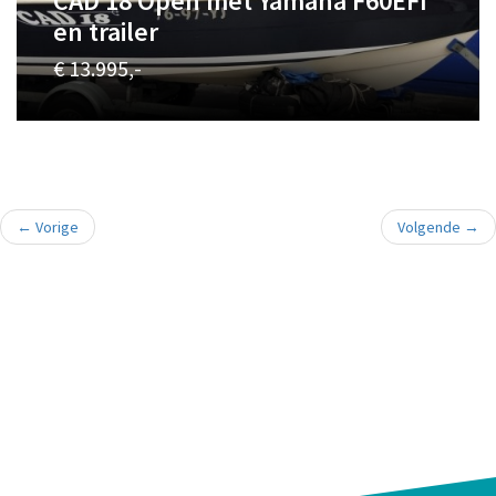
CAD 18 Open met Yamaha F60EFI
en trailer
€ 13.995,-
←
Vorige
Volgende
→