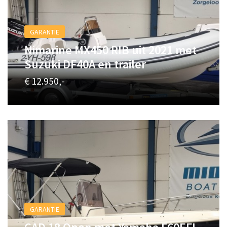
GARANTIE
Nimarine MX450 RIB uit 2021 met
Suzuki DF40A en trailer
€ 12.950,-
GARANTIE