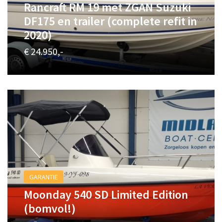
Rancraft RM 19 met ZGAN Suzuki
DF175 en trailer (complete refit in
2020)
€ 24.950,-
GARANTIE
Moonday 540 SD Limited Edition
(bomvol!)