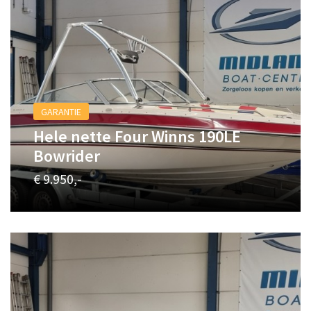
GARANTIE
Hele nette Four Winns 190LE
Bowrider
€ 9.950,-